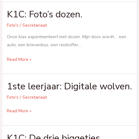
Vaak
K1C: Foto’s dozen.
deel
2.
Foto's
/
Secretariaat
Onze klas experimenteert met dozen. Mijn doos wordt…. een
auto, een brievenbus, een reiskoffer….
K1C:
Read More »
Foto’s
dozen.
1ste leerjaar: Digitale wolven.
Foto's
/
Secretariaat
1ste
Read More »
leerjaar:
Digitale
K1C: De drie biggetjes.
wolven.