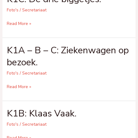
Foto's
/
Secretariaat
K1C:
Read More »
De
drie
K1A – B – C: Ziekenwagen op
biggetjes.
bezoek.
Foto's
/
Secretariaat
K1A
Read More »
–
B
K1B: Klaas Vaak.
–
C:
Foto's
/
Secretariaat
Ziekenwagen
op
K1B:
Read More »