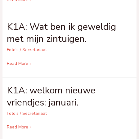
bezoek.
Klaas
Vaak.
K1A: Wat ben ik geweldig
met mijn zintuigen.
Foto's
/
Secretariaat
K1A:
Read More »
Wat
ben
K1A: welkom nieuwe
ik
geweldig
vriendjes: januari.
met
mijn
Foto's
/
Secretariaat
zintuigen.
K1A:
Read More »
welkom