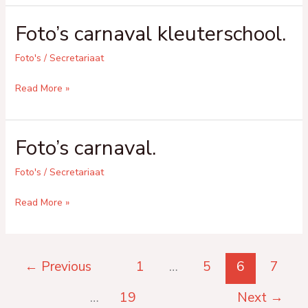
nieuwe
Foto’s carnaval kleuterschool.
vriendjes:
januari.
Foto's
/
Secretariaat
Foto’s
Read More »
carnaval
kleuterschool.
Foto’s carnaval.
Foto's
/
Secretariaat
Foto’s
Read More »
carnaval.
←
Previous
1
…
5
6
7
…
19
Next
→