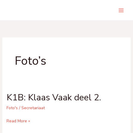
Skip
to
Main
content
Men
Foto’s
K1B: Klaas Vaak deel 2.
Foto's
/
Secretariaat
K1B:
Read More »
Klaas