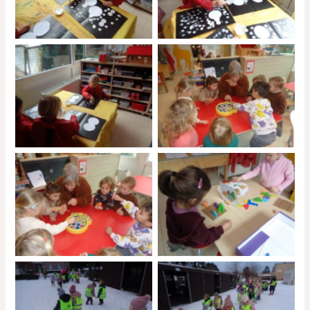
No Caption
No Caption
No Caption
No Caption