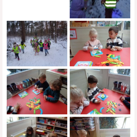
No Caption
No Caption
No Caption
No Caption