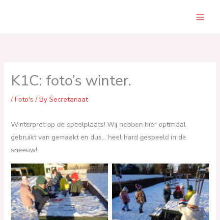
Skip
to
Main
content
Men
K1C: foto’s winter.
/
Foto's
/ By
Secretariaat
Winterpret op de speelplaats! Wij hebben hier optimaal
gebruikt van gemaakt en dus… heel hard gespeeld in de
sneeuw!
No Caption
No Caption