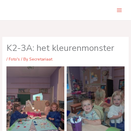
Skip
to
Main
content
Men
K2-3A: het kleurenmonster
/
Foto's
/ By
Secretariaat
No Caption
No Caption