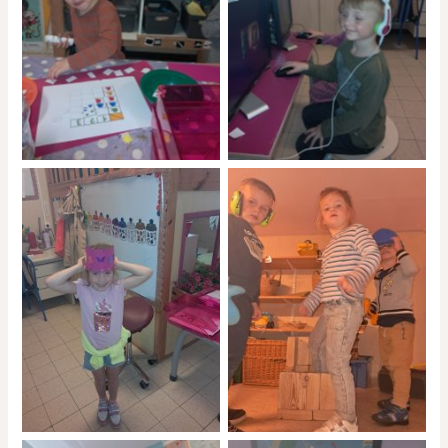
No Caption
No Caption
No Caption
No Caption