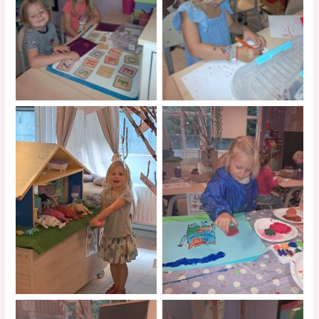
No Caption
No Caption
No Caption
No Caption