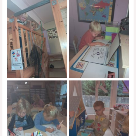
No Caption
No Caption
No Caption
No Caption