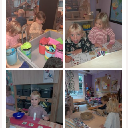
No Caption
No Caption
No Caption
No Caption