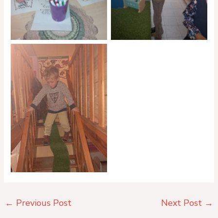
No Caption
←
Previous Post
Next Post
→