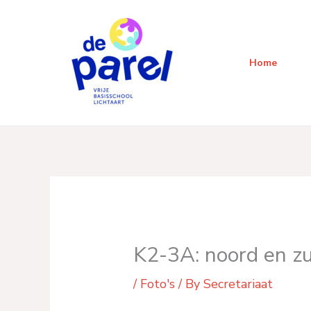
Skip
to
content
Home
K2-3A: noord en z
/
Foto's
/ By
Secretariaat