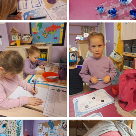
No Caption
No Caption