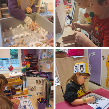
No Caption
No Caption
No Caption
No Caption