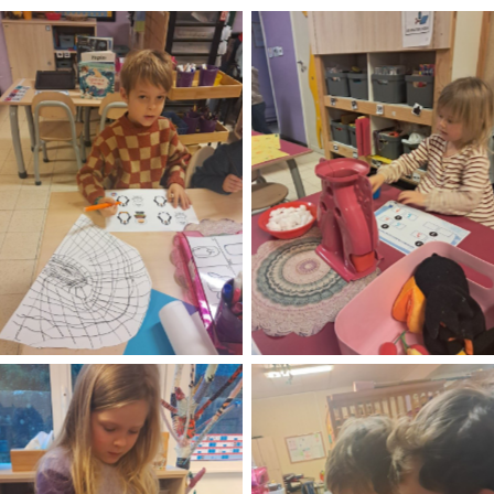
No Caption
No Caption