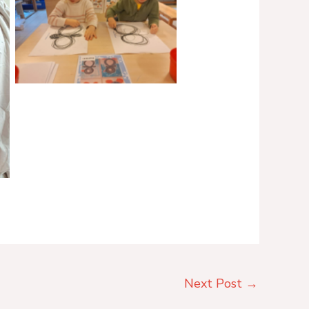
No Caption
Next Post
→