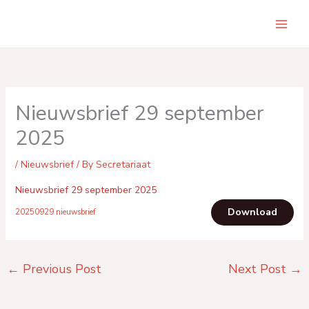
Skip
to
Main
content
Men
Nieuwsbrief 29 september
2025
/
Nieuwsbrief
/ By
Secretariaat
Nieuwsbrief 29 september 2025
Download
20250929 nieuwsbrief
←
Previous Post
Next Post
→