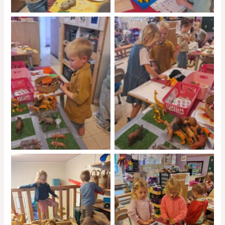
No Caption
No Caption
No Caption
No Caption