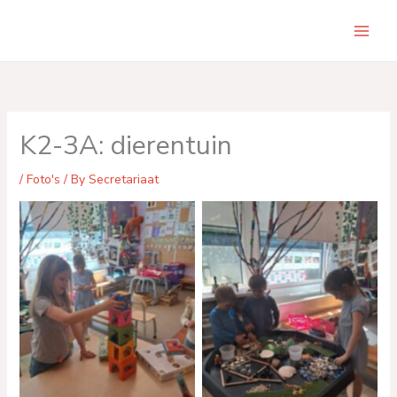
Skip
to
Main
content
Men
K2-3A: dierentuin
/
Foto's
/ By
Secretariaat
No Caption
No Caption