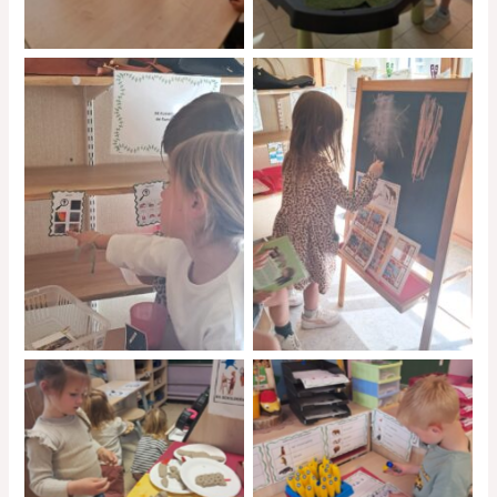
No Caption
No Caption
No Caption
No Caption