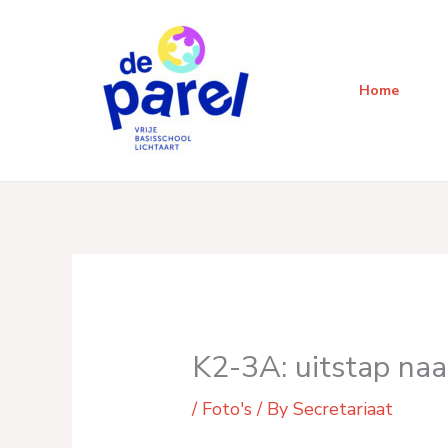
Skip
to
content
Home
K2-3A: uitstap naa
/
Foto's
/ By
Secretariaat