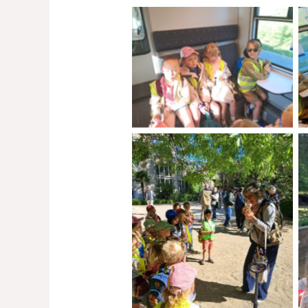
No Caption
No Caption