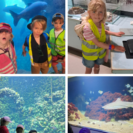
No Caption
No Caption
No Caption
No Caption