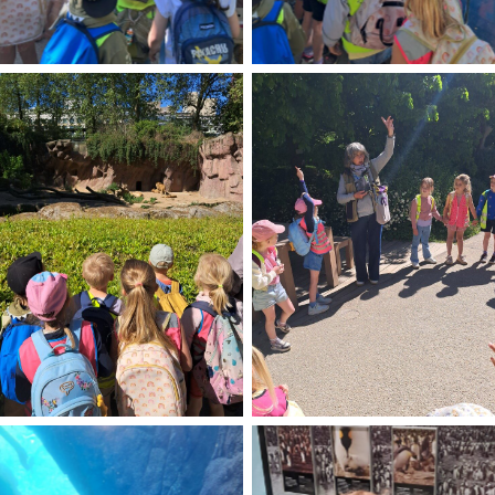
No Caption
No Caption