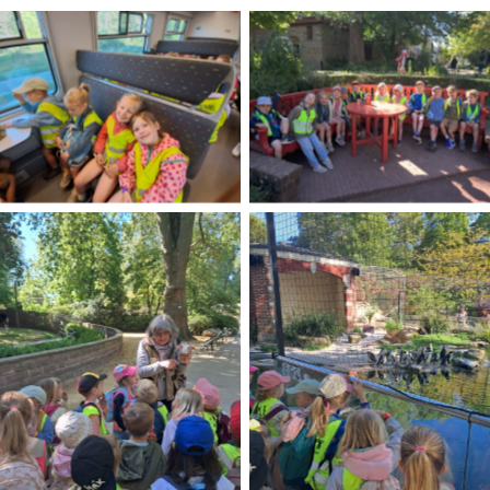
No Caption
No Caption
No Caption
No Caption