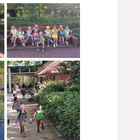
No Caption
No Caption