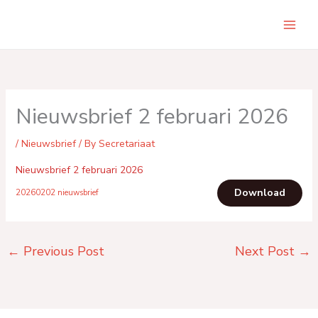
Skip
to
Main
content
Men
Nieuwsbrief 2 februari 2026
/
Nieuwsbrief
/ By
Secretariaat
Nieuwsbrief 2 februari 2026
Download
20260202 nieuwsbrief
←
Previous Post
Next Post
→