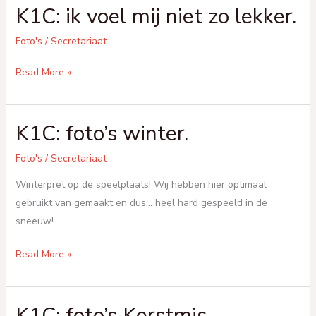
K1C: ik voel mij niet zo lekker.
en
ogen
Foto's
/
Secretariaat
K1C:
Read More »
ik
voel
K1C: foto’s winter.
mij
niet
Foto's
/
Secretariaat
zo
lekker.
Winterpret op de speelplaats! Wij hebben hier optimaal
gebruikt van gemaakt en dus… heel hard gespeeld in de
sneeuw!
K1C:
Read More »
foto’s
winter.
K1C: foto’s Kerstmis