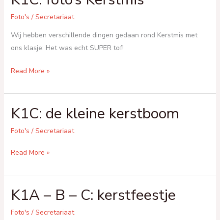
Foto's
/
Secretariaat
Wij hebben verschillende dingen gedaan rond Kerstmis met
ons klasje: Het was echt SUPER tof!
K1C:
Read More »
foto’s
Kerstmis
K1C: de kleine kerstboom
Foto's
/
Secretariaat
K1C:
Read More »
de
kleine
K1A – B – C: kerstfeestje
kerstboom
Foto's
/
Secretariaat