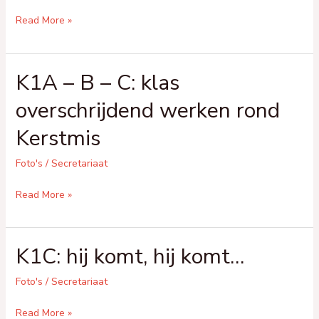
K1A
Read More »
–
B
K1A – B – C: klas
–
C:
overschrijdend werken rond
kerstfeestje
Kerstmis
Foto's
/
Secretariaat
K1A
Read More »
–
B
K1C: hij komt, hij komt…
–
C:
Foto's
/
Secretariaat
klas
overschrijdend
K1C:
Read More »