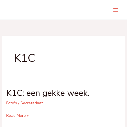
Skip
to
Main
content
Men
K1C
K1C: een gekke week.
Foto's
/
Secretariaat
K1C:
Read More »
een