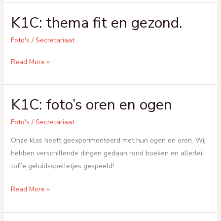
gekke
K1C: thema fit en gezond.
week.
Foto's
/
Secretariaat
K1C:
Read More »
thema
fit
K1C: foto’s oren en ogen
en
gezond.
Foto's
/
Secretariaat
Onze klas heeft geëxperimenteerd met hun ogen en oren. Wij
hebben verschillende dingen gedaan rond boeken en allerlei
toffe geluidsspelletjes gespeeld!
K1C:
Read More »
foto’s
oren